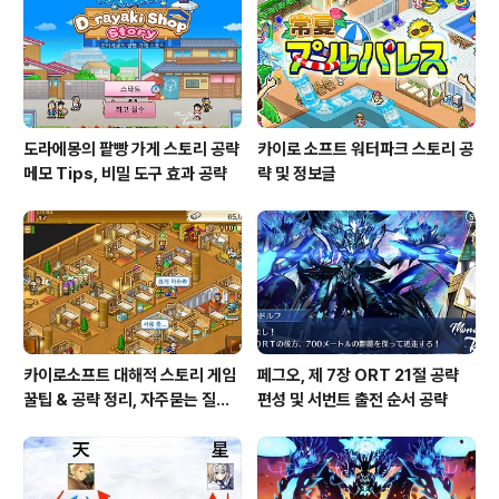
도라에몽의 팥빵 가게 스토리 공략
카이로 소프트 워터파크 스토리 공
메모 Tips, 비밀 도구 효과 공략
략 및 정보글
카이로소프트 대해적 스토리 게임
페그오, 제 7장 ORT 21절 공략
꿀팁 & 공략 정리, 자주묻는 질문
편성 및 서번트 출전 순서 공략
설정