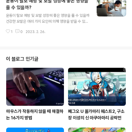
운동이 탈모 예방 및 모발 성장에 좋은 영향을
헨젤과 그레텔? 혹은 죽은 듯이 유리관 안에 꼼짝도 하지
않고 누워 있는 백설공주인가요? 이 이미지들은 여러분들
줄 수 있을까?
글 내용
모두의 의식에 녹아들어 있습니다. 하지만 비슷한 민속의
운동이 탈모 예방 및 모발 성장에 좋은 영향을 줄 수 있을까
뿌리를 공유하고 디즈니에 의해 재상상화된 것 외에도, 그
건강한 모발은 여러 가지 요인에 의해 영향을 받을 수 있다.
들 모두는 같은 악당, 즉 사악한 계모가 있었다는 공통점이
이번에는 모발 이식 의사에게 '운동이 모발 성장에 영향을
있기도 해요. 사악한 계모들이 수세기 동안 동화책의 페이
1
0
2023. 2. 26.
미치는가?'에 대해 물어보았다. 운동에는 많은 환상적인 건
지를 돌아다니며 용감한 여주인공의 몰락..
강상의 이점이 있지만, 운동이 모발 성장에 영향을 미치는
가? 당신의 운동이 노화와 관련된 불가피해 보이는 탈모에
대한 보호를 제공할 수 있을 것 같지는 않지만 어떤 연관성
이 있을 수 있다. 우선, 운동은 혈액 순환과 모낭에 이로운
이 블로그 인기글
혈액 세포 내의 산소를 증가시킨다. 이것은 머리카락의 성
장 단계를 더 길게 만들 수 있다. 운동은 또한 스트레스를
줄일 수 있는데, 이것은 머리카락 숱을 줄이는 것과 관련된
요소 중 하나이다. 탈모에 시달리는 환자들을 돌보는 모발
이식 외과의사 ..
마우스가 작동하지 않을 때 해결하
페그오 U 올가마리 퀘스트2, 구소
는 16가지 방법
장 이성의 신 아쿠아마리 공략전