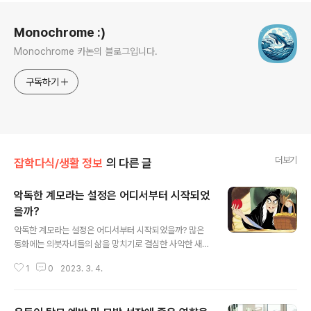
로그 정보
Monochrome :)
Monochrome 카논의 블로그입니다.
구독하기
더보기
잡학다식/생활 정보
의 다른 글
악독한 계모라는 설정은 어디서부터 시작되었
을까?
글 내용
악독한 계모라는 설정은 어디서부터 시작되었을까? 많은
동화에는 의붓자녀들의 삶을 망치기로 결심한 사악한 새엄
마가 등장한다. 하지만 이 오래된 설정의 뿌리는 어디에서
1
0
2023. 3. 4.
시작되었을까? 동화라는 말을 들으면 여러분은 어떤 이미
지가 먼저 떠오르나요? 누더기 옷을 입은 채 벽난로를 쓸고
있는 신데렐라? 어두운 숲 사이로 빵 부스러기를 끌고 가는