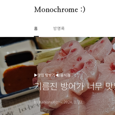
본문 바로가기
Monochrome :)
홈
방명록
▶맛집 탐방기◀/음식점
기름진 방어가 너무 맛
by KaNonx카논
2024. 1. 22.