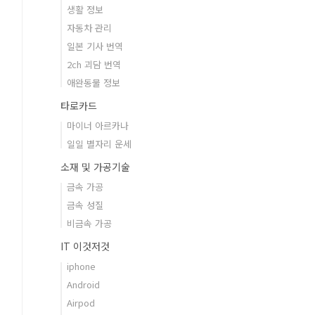
생활 정보
자동차 관리
일본 기사 번역
2ch 괴담 번역
애완동물 정보
타로카드
마이너 아르카나
일일 별자리 운세
소재 및 가공기술
금속 가공
금속 성질
비금속 가공
IT 이것저것
iphone
Android
Airpod