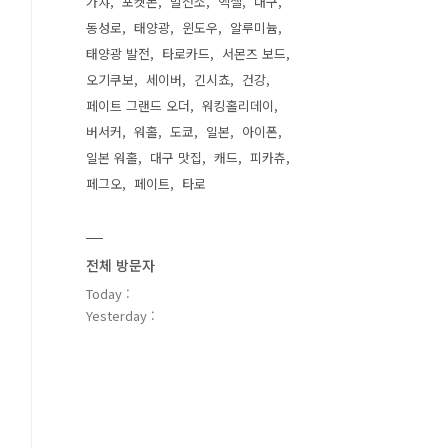
가챠
포켓몬
발전소
엑셀
대구
동성로
태양광
윈도우
알루미늄
태양광 발전
타로카드
서몬즈 보드
오기쿠보
세이버
긴시쵸
건강
페이트 그랜드 오더
워킹홀리데이
버서커
워홀
도쿄
일본
아이폰
일본 워홀
대구 맛집
캐드
피카츄
페그오
페이트
타로
전체 방문자
Today :
Yesterday :