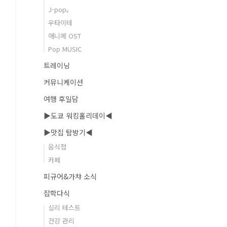
J-pop。
우타이테
애니메 OST
Pop MUSIC
트레이닝
커뮤니케이션
여행 후일담
▶도쿄 워킹홀리데이◀
▶맛집 탐방기◀
음식점
카페
피규어&가챠 소식
잡학다식
심리 테스트
건강 관리