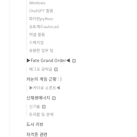
Windows
ChatGPT 활용
파이썬python
오토캐드autocad
엑셀 활용
스케치업
유용한 업무 팁
▶Fate Grand Order◀
페그오 공략글
카논의 게임 근황 : )
▶카이로 소프트◀
신재생에너지
신기술
트러블 및 문제
도서 리뷰
자격증 관련